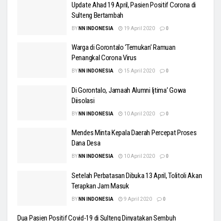
Update Ahad 19 April, Pasien Positif Corona di
Sulteng Bertambah
BY
NN INDONESIA
19 April 2020
0
Warga di Gorontalo ‘Temukan’ Ramuan
Penangkal Corona Virus
BY
NN INDONESIA
15 April 2020
0
Di Gorontalo, Jamaah Alumni Ijtima’ Gowa
Diisolasi
BY
NN INDONESIA
10 April 2020
0
Mendes Minta Kepala Daerah Percepat Proses
Dana Desa
BY
NN INDONESIA
10 April 2020
0
Setelah Perbatasan Dibuka 13 April, Tolitoli Akan
Terapkan Jam Masuk
BY
NN INDONESIA
9 April 2020
0
Dua Pasien Positif Covid-19 di Sulteng Dinyatakan Sembuh