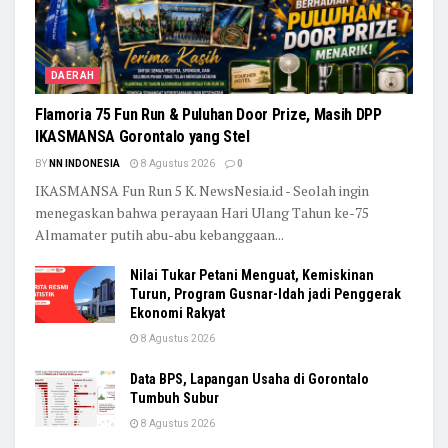
DAERAH
Flamoria 75 Fun Run & Puluhan Door Prize, Masih DPP
IKASMANSA Gorontalo yang Stel
BY
NN INDONESIA
8 Agustus 2026
0
IKASMANSA Fun Run 5 K. NewsNesia.id - Seolah ingin
menegaskan bahwa perayaan Hari Ulang Tahun ke-75
Almamater putih abu-abu kebanggaan...
Nilai Tukar Petani Menguat, Kemiskinan
Turun, Program Gusnar-Idah jadi Penggerak
Ekonomi Rakyat
8 Agustus 2026
Data BPS, Lapangan Usaha di Gorontalo
Tumbuh Subur
8 Agustus 2026