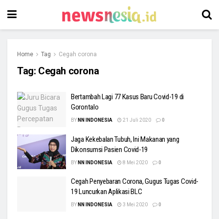
Home
Tag
Cegah corona
Tag:
Cegah corona
Bertambah Lagi 77 Kasus Baru Covid-19 di
Gorontalo
BY
NN INDONESIA
21 Juli 2020
0
Jaga Kekebalan Tubuh, Ini Makanan yang
Dikonsumsi Pasien Covid-19
BY
NN INDONESIA
8 Mei 2020
0
Cegah Penyebaran Corona, Gugus Tugas Covid-
19 Luncurkan Aplikasi BLC
BY
NN INDONESIA
3 Mei 2020
0