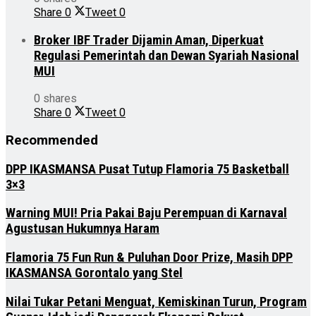
Share
0
Tweet
0
Broker IBF Trader Dijamin Aman, Diperkuat
Regulasi Pemerintah dan Dewan Syariah Nasional
MUI
0 shares
Share
0
Tweet
0
Recommended
DPP IKASMANSA Pusat Tutup Flamoria 75 Basketball
3×3
Warning MUI! Pria Pakai Baju Perempuan di Karnaval
Agustusan Hukumnya Haram
Flamoria 75 Fun Run & Puluhan Door Prize, Masih DPP
IKASMANSA Gorontalo yang Stel
Nilai Tukar Petani Menguat, Kemiskinan Turun, Program