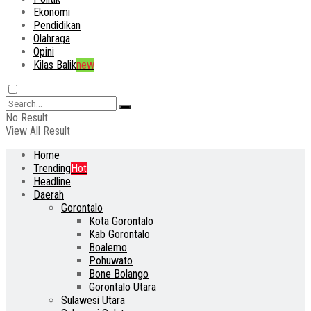
Ekonomi
Pendidikan
Olahraga
Opini
Kilas Balik
new
No Result
View All Result
Home
Trending
Hot
Headline
Daerah
Gorontalo
Kota Gorontalo
Kab Gorontalo
Boalemo
Pohuwato
Bone Bolango
Gorontalo Utara
Sulawesi Utara