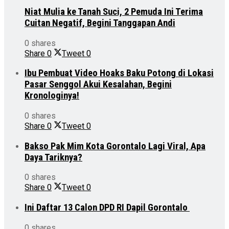
Niat Mulia ke Tanah Suci, 2 Pemuda Ini Terima
Cuitan Negatif, Begini Tanggapan Andi
0 shares
Share
0
Tweet
0
Ibu Pembuat Video Hoaks Baku Potong di Lokasi
Pasar Senggol Akui Kesalahan, Begini
Kronologinya!
0 shares
Share
0
Tweet
0
Bakso Pak Mim Kota Gorontalo Lagi Viral, Apa
Daya Tariknya?
0 shares
Share
0
Tweet
0
Ini Daftar 13 Calon DPD RI Dapil Gorontalo
0 shares