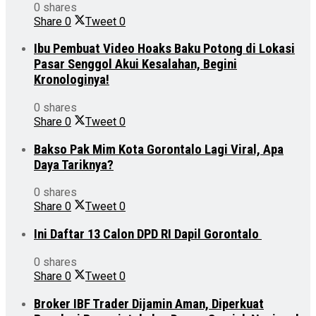
0 shares
Share
0
Tweet
0
Ibu Pembuat Video Hoaks Baku Potong di Lokasi
Pasar Senggol Akui Kesalahan, Begini
Kronologinya!
0 shares
Share
0
Tweet
0
Bakso Pak Mim Kota Gorontalo Lagi Viral, Apa
Daya Tariknya?
0 shares
Share
0
Tweet
0
Ini Daftar 13 Calon DPD RI Dapil Gorontalo
0 shares
Share
0
Tweet
0
Broker IBF Trader Dijamin Aman, Diperkuat