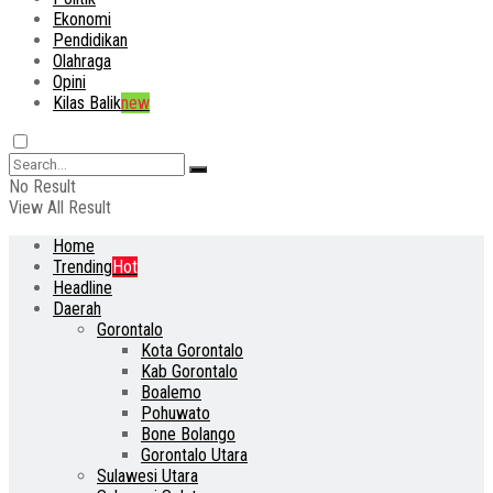
Ekonomi
Pendidikan
Olahraga
Opini
Kilas Balik
new
No Result
View All Result
Home
Trending
Hot
Headline
Daerah
Gorontalo
Kota Gorontalo
Kab Gorontalo
Boalemo
Pohuwato
Bone Bolango
Gorontalo Utara
Sulawesi Utara