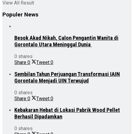
View All Result
Populer News
Besok Akad Nikah, Calon Pengantin Wanita di
Gorontalo Utara Meninggal Dunia
0 shares
Share
0
Tweet
0
Sembilan Tahun Perjuangan Transformasi IAIN
Gorontalo Menjadi UIN Terwujud
0 shares
Share
0
Tweet
0
Kebakaran Hebat di Lokasi Pabrik Wood Pellet
Berhasil Dipadamkan
0 shares