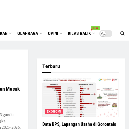
NEW
IKAN
OLAHRAGA
OPINI
KILAS BALIK
Terbaru
ran Masuk
EKONOMI
i Ngandu
gka
Data BPS, Lapangan Usaha di Gorontalo
 2025-2026,