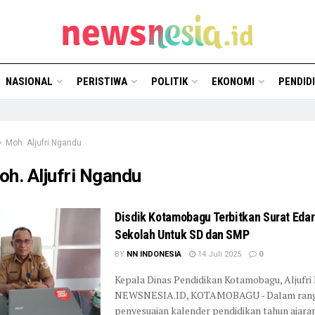
NASIONAL
PERISTIWA
POLITIK
EKONOMI
PENDID
Moh. Aljufri Ngandu
h. Aljufri Ngandu
Disdik Kotamobagu Terbitkan Surat Eda
Sekolah Untuk SD dan SMP
BY
NN INDONESIA
14 Juli 2025
0
Kepala Dinas Pendidikan Kotamobagu, Aljufr
NEWSNESIA.ID, KOTAMOBAGU - Dalam ran
penyesuaian kalender pendidikan tahun ajaran