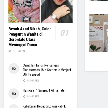
Besok Akad Nikah, Calon
Pengantin Wanita di
Gorontalo Utara
Meninggal Dunia
0 SHARES
Sembilan Tahun Perjuangan
Transformasi IAIN Gorontalo Menjadi
UIN Terwujud
0 SHARES
Flamoria : 1 Sinergi, 1 Almamater!
0 SHARES
Kebakaran Hebat di Lokasi Pabrik