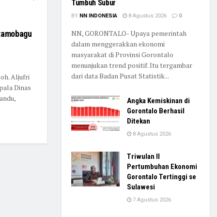
Tumbuh Subur
BY
NN INDONESIA
8 Agustus 2026
0
otamobagu
NN, GORONTALO- Upaya pemerintah
dalam menggerakkan ekonomi
masyarakat di Provinsi Gorontalo
menunjukan trend positif. Itu tergambar
dari data Badan Pusat Statistik...
h. Aljufri
ala Dinas
andu,
Angka Kemiskinan di
Gorontalo Berhasil
Ditekan
8 Agustus 2026
Triwulan II
Pertumbuhan Ekonomi
Gorontalo Tertinggi se
Sulawesi
7 Agustus 2026