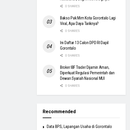
0 SHARES
Bakso Pak Mim Kota Gorontalo Lagi
Viral, Apa Daya Tariknya?
0 SHARES
Ini Daftar 13 Calon DPD RI Dapil
Gorontalo
0 SHARES
Broker IBF Trader Dijamin Aman,
Diperkuat Regulasi Pemerintah dan
Dewan Syariah Nasional MUI
0 SHARES
Recommended
Data BPS, Lapangan Usaha di Gorontalo