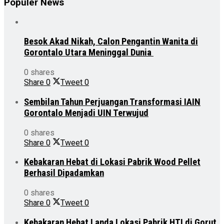
Populer News
Besok Akad Nikah, Calon Pengantin Wanita di
Gorontalo Utara Meninggal Dunia
0 shares
Share
0
Tweet
0
Sembilan Tahun Perjuangan Transformasi IAIN
Gorontalo Menjadi UIN Terwujud
0 shares
Share
0
Tweet
0
Kebakaran Hebat di Lokasi Pabrik Wood Pellet
Berhasil Dipadamkan
0 shares
Share
0
Tweet
0
Kebakaran Hebat Landa Lokasi Pabrik HTI di Gorut