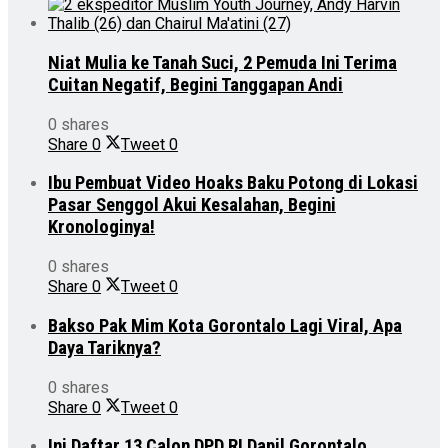
Niat Mulia ke Tanah Suci, 2 Pemuda Ini Terima
Cuitan Negatif, Begini Tanggapan Andi
0 shares
Share
0
Tweet
0
Ibu Pembuat Video Hoaks Baku Potong di Lokasi
Pasar Senggol Akui Kesalahan, Begini
Kronologinya!
0 shares
Share
0
Tweet
0
Bakso Pak Mim Kota Gorontalo Lagi Viral, Apa
Daya Tariknya?
0 shares
Share
0
Tweet
0
Ini Daftar 13 Calon DPD RI Dapil Gorontalo