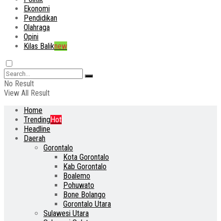
Ekonomi
Pendidikan
Olahraga
Opini
Kilas Balik
new
No Result
View All Result
Home
Trending
Hot
Headline
Daerah
Gorontalo
Kota Gorontalo
Kab Gorontalo
Boalemo
Pohuwato
Bone Bolango
Gorontalo Utara
Sulawesi Utara