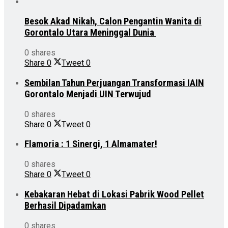
Besok Akad Nikah, Calon Pengantin Wanita di
Gorontalo Utara Meninggal Dunia
0 shares
Share
0
Tweet
0
Sembilan Tahun Perjuangan Transformasi IAIN
Gorontalo Menjadi UIN Terwujud
0 shares
Share
0
Tweet
0
Flamoria : 1 Sinergi, 1 Almamater!
0 shares
Share
0
Tweet
0
Kebakaran Hebat di Lokasi Pabrik Wood Pellet
Berhasil Dipadamkan
0 shares