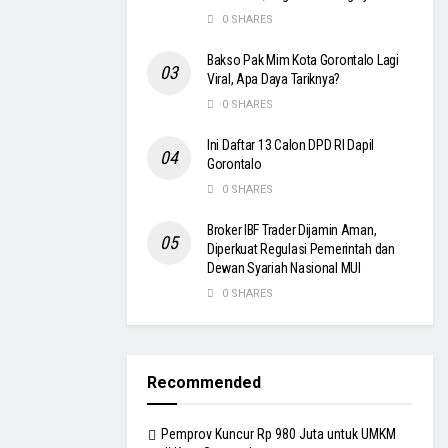
0 SHARES
Bakso Pak Mim Kota Gorontalo Lagi
Viral, Apa Daya Tariknya?
0 SHARES
Ini Daftar 13 Calon DPD RI Dapil
Gorontalo
0 SHARES
Broker IBF Trader Dijamin Aman,
Diperkuat Regulasi Pemerintah dan
Dewan Syariah Nasional MUI
0 SHARES
Recommended
Pemprov Kuncur Rp 980 Juta untuk UMKM