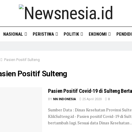
NASIONAL
PERISTIWA
POLITIK
EKONOMI
PENDID
Pasien Positif Sulteng
sien Positif Sulteng
Pasien Positif Covid-19 di Sulteng Ber
BY
NN INDONESIA
25 April 2020
0
Sumber Data : Dinas Kesehatan Provinsi Sulte
KlikSulteng.id - Pasien positif Covid-19 di Sul
bertambah lagi. Sesuai data Dinas Kesehatan ..