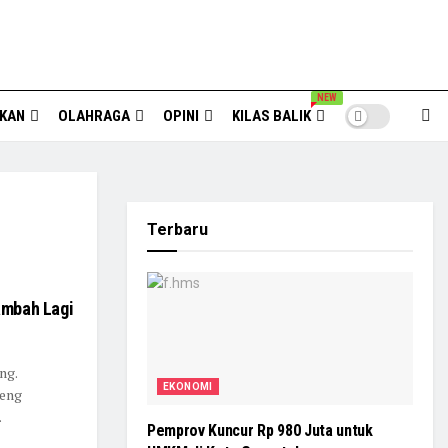
NEW
IKAN
OLAHRAGA
OPINI
KILAS BALIK
Terbaru
tambah Lagi
ng.
EKONOMI
teng
.
Pemprov Kuncur Rp 980 Juta untuk