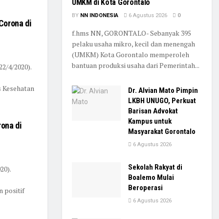
UMKM di Kota Gorontalo
BY
NN INDONESIA
6 Agustus 2026
0
 Corona di
f.hms NN, GORONTALO- Sebanyak 395
pelaku usaha mikro, kecil dan menengah
(UMKM) Kota Gorontalo memperoleh
bantuan produksi usaha dari Pemerintah...
2/4/2020).
as Kesehatan
Dr. Alvian Mato Pimpin
LKBH UNUGO, Perkuat
Barisan Advokat
Kampus untuk
rona di
Masyarakat Gorontalo
6 Agustus 2026
Sekolah Rakyat di
20).
Boalemo Mulai
Beroperasi
n positif
6 Agustus 2026