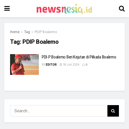
Home
Tag
PDIP Boalemo
Tag:
PDIP Boalemo
PDI-P Boalemo Beri Kejutan di Pilkada Boalemo
BY
EDITOR
18 Juli 2024
0