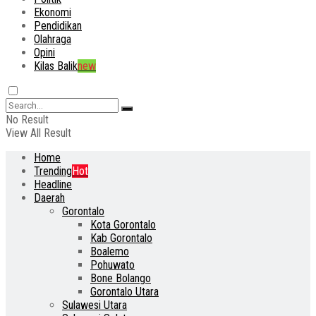
Ekonomi
Pendidikan
Olahraga
Opini
Kilas Balik
new
No Result
View All Result
Home
Trending
Hot
Headline
Daerah
Gorontalo
Kota Gorontalo
Kab Gorontalo
Boalemo
Pohuwato
Bone Bolango
Gorontalo Utara
Sulawesi Utara