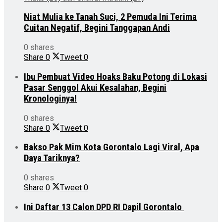
Niat Mulia ke Tanah Suci, 2 Pemuda Ini Terima
Cuitan Negatif, Begini Tanggapan Andi
0 shares
Share
0
Tweet
0
Ibu Pembuat Video Hoaks Baku Potong di Lokasi
Pasar Senggol Akui Kesalahan, Begini
Kronologinya!
0 shares
Share
0
Tweet
0
Bakso Pak Mim Kota Gorontalo Lagi Viral, Apa
Daya Tariknya?
0 shares
Share
0
Tweet
0
Ini Daftar 13 Calon DPD RI Dapil Gorontalo