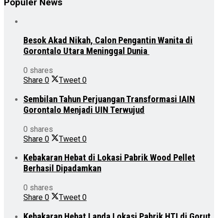
Populer News
Besok Akad Nikah, Calon Pengantin Wanita di
Gorontalo Utara Meninggal Dunia
0 shares
Share
0
Tweet
0
Sembilan Tahun Perjuangan Transformasi IAIN
Gorontalo Menjadi UIN Terwujud
0 shares
Share
0
Tweet
0
Kebakaran Hebat di Lokasi Pabrik Wood Pellet
Berhasil Dipadamkan
0 shares
Share
0
Tweet
0
Kebakaran Hebat Landa Lokasi Pabrik HTI di Gorut