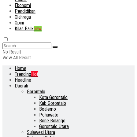
Ekonomi
Pendidikan
Olahraga
Opini
Kilas Balik
new
No Result
View All Result
Home
Trending
Hot
Headline
Daerah
Gorontalo
Kota Gorontalo
Kab Gorontalo
Boalemo
Pohuwato
Bone Bolango
Gorontalo Utara
Sulawesi Utara