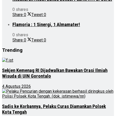
0 shares
Share
0
Tweet
0
Flamoria : 1 Sinergi, 1 Almamater!
0 shares
Share
0
Tweet
0
Trending
Sekjen Kemenag RI Dijadwalkan Bawakan Orasi Ilmiah
Wisuda di UIN Gorontalo
4 Agustus 2026
Sadis ke Korbannya, Pelaku Curas Diamankan Polsek
Kota Tengah