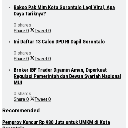
Bakso Pak Mim Kota Gorontalo Lagi Viral, Apa
Daya Tariknya?
0 shares
Share
0
Tweet
0
Ini Daftar 13 Calon DPD RI Dapil Gorontalo
0 shares
Share
0
Tweet
0
Broker IBF Trader Dijamin Aman, Diperkuat
Regulasi Pemerintah dan Dewan Syariah Nasional
MUI
0 shares
Share
0
Tweet
0
Recommended
Pemprov Kuncur Rp 980 Juta untuk UMKM di Kota