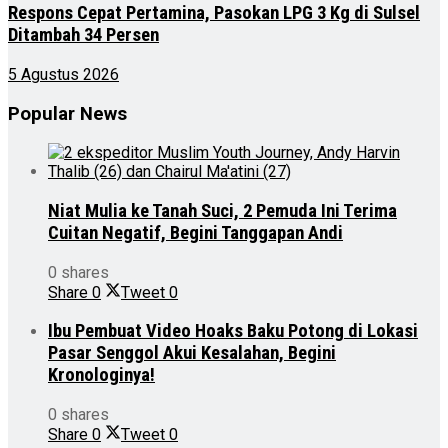
Respons Cepat Pertamina, Pasokan LPG 3 Kg di Sulsel
Ditambah 34 Persen
5 Agustus 2026
Popular News
Niat Mulia ke Tanah Suci, 2 Pemuda Ini Terima
Cuitan Negatif, Begini Tanggapan Andi
0 shares
Share
0
Tweet
0
Ibu Pembuat Video Hoaks Baku Potong di Lokasi
Pasar Senggol Akui Kesalahan, Begini
Kronologinya!
0 shares
Share
0
Tweet
0