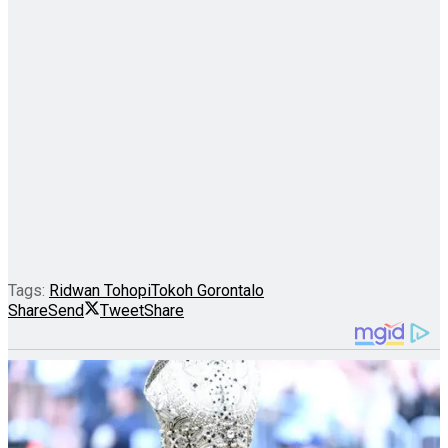
Tags:
Ridwan Tohopi
Tokoh Gorontalo
Share
Send
Tweet
Share