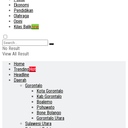
Ekonomi
Pendidikan
Olahraga
Opini
Kilas Balik
new
No Result
View All Result
Home
Trending
Hot
Headline
Daerah
Gorontalo
Kota Gorontalo
Kab Gorontalo
Boalemo
Pohuwato
Bone Bolango
Gorontalo Utara
Sulawesi Utara