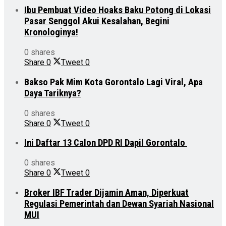
Ibu Pembuat Video Hoaks Baku Potong di Lokasi
Pasar Senggol Akui Kesalahan, Begini
Kronologinya!
0 shares
Share
0
Tweet
0
Bakso Pak Mim Kota Gorontalo Lagi Viral, Apa
Daya Tariknya?
0 shares
Share
0
Tweet
0
Ini Daftar 13 Calon DPD RI Dapil Gorontalo
0 shares
Share
0
Tweet
0
Broker IBF Trader Dijamin Aman, Diperkuat
Regulasi Pemerintah dan Dewan Syariah Nasional
MUI