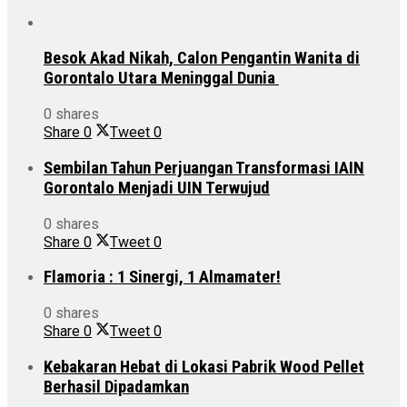
Besok Akad Nikah, Calon Pengantin Wanita di
Gorontalo Utara Meninggal Dunia
0 shares
Share
0
Tweet
0
Sembilan Tahun Perjuangan Transformasi IAIN
Gorontalo Menjadi UIN Terwujud
0 shares
Share
0
Tweet
0
Flamoria : 1 Sinergi, 1 Almamater!
0 shares
Share
0
Tweet
0
Kebakaran Hebat di Lokasi Pabrik Wood Pellet
Berhasil Dipadamkan