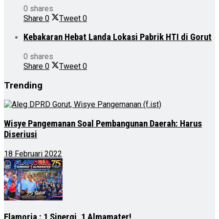
0 shares
Share
0
Tweet
0
Kebakaran Hebat Landa Lokasi Pabrik HTI di Gorut
0 shares
Share
0
Tweet
0
Trending
Wisye Pangemanan Soal Pembangunan Daerah: Harus
Diseriusi
18 Februari 2022
Flamoria : 1 Sinergi, 1 Almamater!