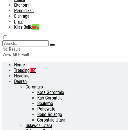
Ekonomi
Pendidikan
Olahraga
Opini
Kilas Balik
new
No Result
View All Result
Home
Trending
Hot
Headline
Daerah
Gorontalo
Kota Gorontalo
Kab Gorontalo
Boalemo
Pohuwato
Bone Bolango
Gorontalo Utara
Sulawesi Utara