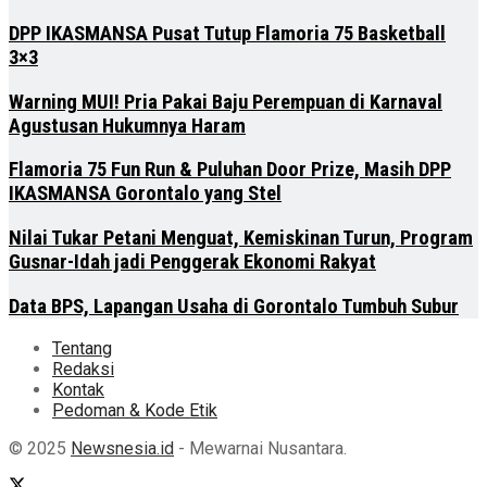
DPP IKASMANSA Pusat Tutup Flamoria 75 Basketball
3×3
Warning MUI! Pria Pakai Baju Perempuan di Karnaval
Agustusan Hukumnya Haram
Flamoria 75 Fun Run & Puluhan Door Prize, Masih DPP
IKASMANSA Gorontalo yang Stel
Nilai Tukar Petani Menguat, Kemiskinan Turun, Program
Gusnar-Idah jadi Penggerak Ekonomi Rakyat
Data BPS, Lapangan Usaha di Gorontalo Tumbuh Subur
Tentang
Redaksi
Kontak
Pedoman & Kode Etik
© 2025
Newsnesia.id
- Mewarnai Nusantara.