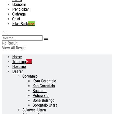
Ekonomi
Pendidikan
Olahraga
Opini
Kilas Balik
new
No Result
View All Result
Home
Trending
Hot
Headline
Daerah
Gorontalo
Kota Gorontalo
Kab Gorontalo
Boalemo
Pohuwato
Bone Bolango
Gorontalo Utara
Sulawesi Utara