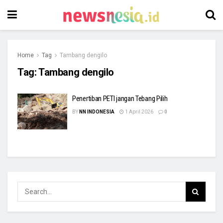
Home
Tag
Tambang dengilo
Tag:
Tambang dengilo
Penertiban PETI jangan Tebang Pilih
BY
NN INDONESIA
1 April 2026
0