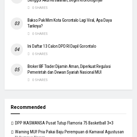
Senggol Akui Kesalahan, Begini Kronologinya!
0 SHARES
Bakso Pak Mim Kota Gorontalo Lagi Viral, Apa Daya
Tariknya?
0 SHARES
Ini Daftar 13 Calon DPD RI Dapil Gorontalo
0 SHARES
Broker IBF Trader Dijamin Aman, Diperkuat Regulasi
Pemerintah dan Dewan Syariah Nasional MUI
0 SHARES
Recommended
DPP IKASMANSA Pusat Tutup Flamoria 75 Basketball 3×3
Warning MUI! Pria Pakai Baju Perempuan di Karnaval Agustusan