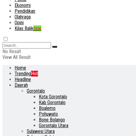
Ekonomi
Pendidikan
Olahraga
Opini
Kilas Balik
new
No Result
View All Result
Home
Trending
Hot
Headline
Daerah
Gorontalo
Kota Gorontalo
Kab Gorontalo
Boalemo
Pohuwato
Bone Bolango
Gorontalo Utara
Sulawesi Utara