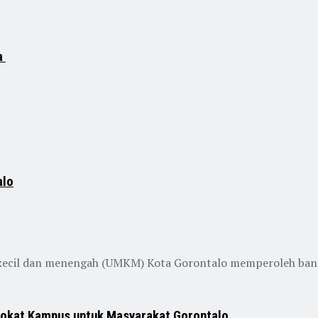
a
alo
ecil dan menengah (UMKM) Kota Gorontalo memperoleh bantu
vokat Kampus untuk Masyarakat Gorontalo