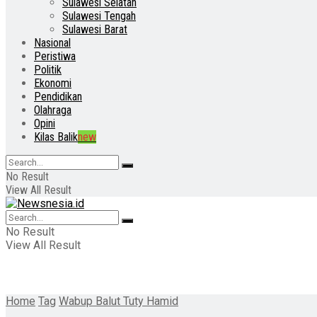
Sulawesi Selatan
Sulawesi Tengah
Sulawesi Barat
Nasional
Peristiwa
Politik
Ekonomi
Pendidikan
Olahraga
Opini
Kilas Balik
new
No Result
View All Result
No Result
View All Result
Home
Tag
Wabup Balut Tuty Hamid