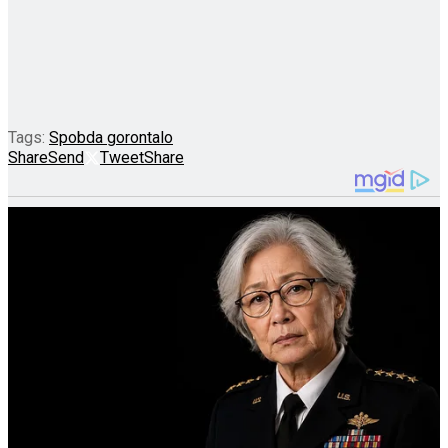
Tags:
Spobda gorontalo
Share
Send
Tweet
Share