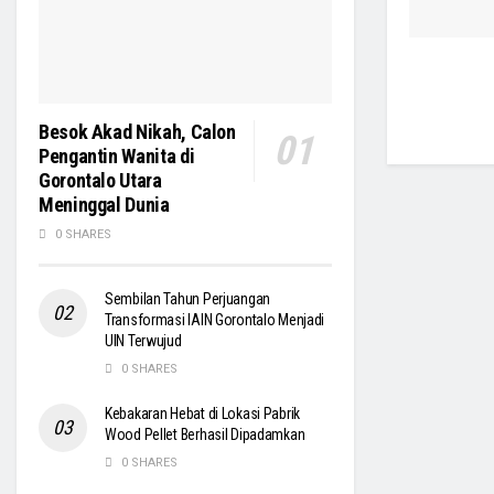
Besok Akad Nikah, Calon
Pengantin Wanita di
Gorontalo Utara
Meninggal Dunia
0 SHARES
Sembilan Tahun Perjuangan
Transformasi IAIN Gorontalo Menjadi
UIN Terwujud
0 SHARES
Kebakaran Hebat di Lokasi Pabrik
Wood Pellet Berhasil Dipadamkan
0 SHARES