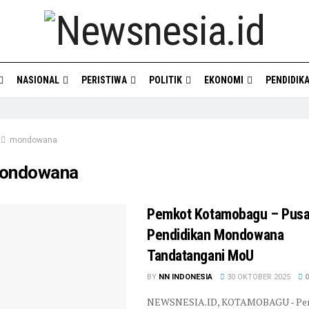
NASIONAL
PERISTIWA
POLITIK
EKONOMI
PENDIDIK
mondowana
ondowana
Pemkot Kotamobagu – Pusa
Pendidikan Mondowana
Tandatangani MoU
BY
NN INDONESIA
30 OKTOBER 2025
0
NEWSNESIA.ID, KOTAMOBAGU - Pe