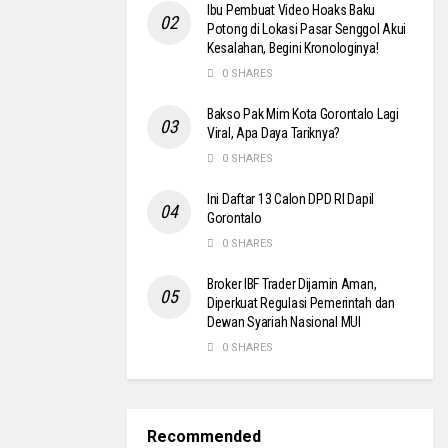
Ibu Pembuat Video Hoaks Baku
Potong di Lokasi Pasar Senggol Akui
Kesalahan, Begini Kronologinya!
0 SHARES
Bakso Pak Mim Kota Gorontalo Lagi
Viral, Apa Daya Tariknya?
0 SHARES
Ini Daftar 13 Calon DPD RI Dapil
Gorontalo
0 SHARES
Broker IBF Trader Dijamin Aman,
Diperkuat Regulasi Pemerintah dan
Dewan Syariah Nasional MUI
0 SHARES
Recommended