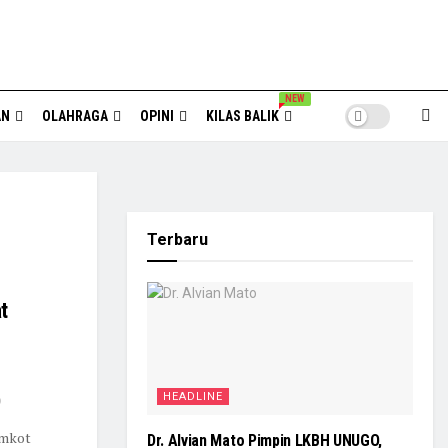
NEW
AN
OLAHRAGA
OPINI
KILAS BALIK
Terbaru
t
HEADLINE
mkot
Dr. Alvian Mato Pimpin LKBH UNUGO,