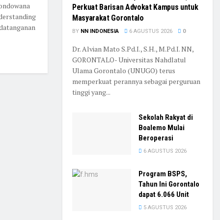
Mondowana
Perkuat Barisan Advokat Kampus untuk
erstanding
Masyarakat Gorontalo
ndatanganan
BY
NN INDONESIA
6 AGUSTUS 2026
0
Dr. Alvian Mato S.Pd.I., S.H., M.Pd.I. NN,
GORONTALO- Universitas Nahdlatul
Ulama Gorontalo (UNUGO) terus
memperkuat perannya sebagai perguruan
tinggi yang...
Sekolah Rakyat di
Boalemo Mulai
Beroperasi
6 AGUSTUS 2026
Program BSPS,
Tahun Ini Gorontalo
dapat 6.066 Unit
5 AGUSTUS 2026