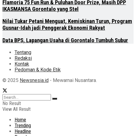
Flamoria 75 Fun Run & Puluhan Door Prize, Masih DPP
IKASMANSA Gorontalo yang Stel
Nilai Tukar Petani Menguat, Kemiskinan Turun, Program
Gusnar-Idah jadi Penggerak Ekonomi Rakyat
Data BPS, Lapangan Usaha di Gorontalo Tumbuh Subur
Tentang
Redaksi
Kontak
Pedoman & Kode Etik
© 2025
Newsnesia.id
- Mewarnai Nusantara.
No Result
View All Result
Home
Trending
Headline