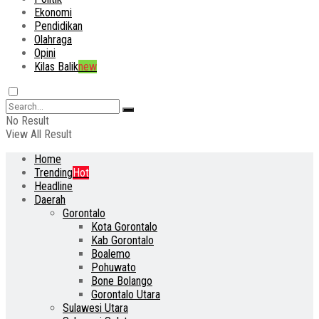
Ekonomi
Pendidikan
Olahraga
Opini
Kilas Balik
new
No Result
View All Result
Home
Trending
Hot
Headline
Daerah
Gorontalo
Kota Gorontalo
Kab Gorontalo
Boalemo
Pohuwato
Bone Bolango
Gorontalo Utara
Sulawesi Utara