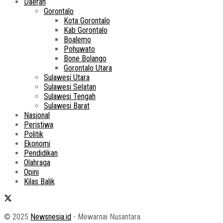
Daerah
Gorontalo
Kota Gorontalo
Kab Gorontalo
Boalemo
Pohuwato
Bone Bolango
Gorontalo Utara
Sulawesi Utara
Sulawesi Selatan
Sulawesi Tengah
Sulawesi Barat
Nasional
Peristiwa
Politik
Ekonomi
Pendidikan
Olahraga
Opini
Kilas Balik
© 2025
Newsnesia.id
- Mewarnai Nusantara.