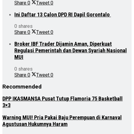
Share
0
Tweet
0
Ini Daftar 13 Calon DPD RI Dapil Gorontalo
0 shares
Share
0
Tweet
0
Broker IBF Trader Dijamin Aman, Diperkuat
Regulasi Pemerintah dan Dewan Syariah Nasional
MUI
0 shares
Share
0
Tweet
0
Recommended
DPP IKASMANSA Pusat Tutup Flamoria 75 Basketball
3×3
Warning MUI! Pria Pakai Baju Perempuan di Karnaval
Agustusan Hukumnya Haram