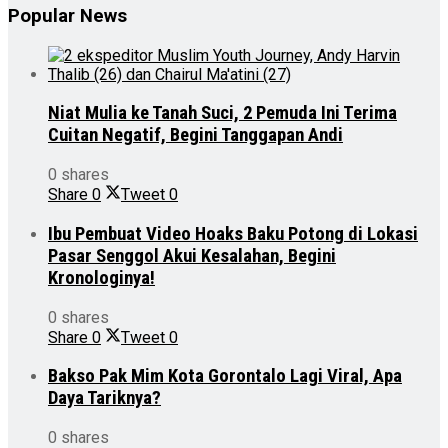
Popular News
Niat Mulia ke Tanah Suci, 2 Pemuda Ini Terima
Cuitan Negatif, Begini Tanggapan Andi
0 shares
Share
0
Tweet
0
Ibu Pembuat Video Hoaks Baku Potong di Lokasi
Pasar Senggol Akui Kesalahan, Begini
Kronologinya!
0 shares
Share
0
Tweet
0
Bakso Pak Mim Kota Gorontalo Lagi Viral, Apa
Daya Tariknya?
0 shares