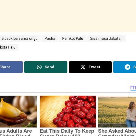
e back bersama ungu
Pasha
Pemkot Palu
Sisa masa Jabatan
kota Palu
Share
Send
Tweet
S