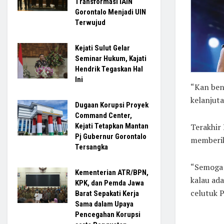
Transformasi IAIN
Gorontalo Menjadi UIN
Terwujud
Kejati Sulut Gelar
Seminar Hukum, Kajati
Hendrik Tegaskan Hal
Ini
“Kan bent
kelanjuta
Dugaan Korupsi Proyek
Command Center,
Kejati Tetapkan Mantan
Terakhir
Pj Gubernur Gorontalo
memberik
Tersangka
“Semoga b
Kementerian ATR/BPN,
kalau ada
KPK, dan Pemda Jawa
celutuk 
Barat Sepakati Kerja
Sama dalam Upaya
Pencegahan Korupsi