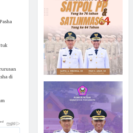
 Pasha
ntuk
erurusan
sha di
lam