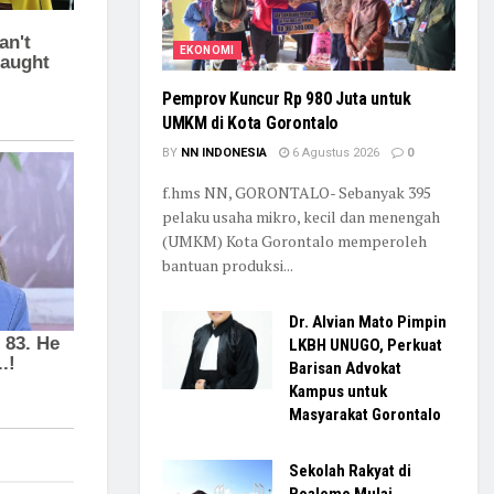
EKONOMI
Pemprov Kuncur Rp 980 Juta untuk
UMKM di Kota Gorontalo
BY
NN INDONESIA
6 Agustus 2026
0
f.hms NN, GORONTALO- Sebanyak 395
pelaku usaha mikro, kecil dan menengah
(UMKM) Kota Gorontalo memperoleh
bantuan produksi...
Dr. Alvian Mato Pimpin
LKBH UNUGO, Perkuat
Barisan Advokat
Kampus untuk
Masyarakat Gorontalo
Sekolah Rakyat di
Boalemo Mulai