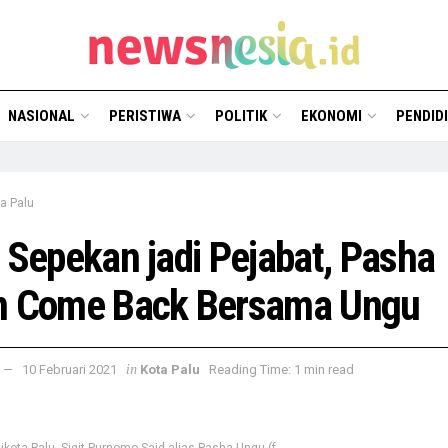
NASIONAL
PERISTIWA
POLITIK
EKONOMI
PENDID
a Palu
 Sepekan jadi Pejabat, Pasha
n Come Back Bersama Ungu
in
10 Februari 2021
Kota Palu
Reading Time: 1 min read
ikota Palu, Sigit Purnomo Said alias Pasha Ungu (f.