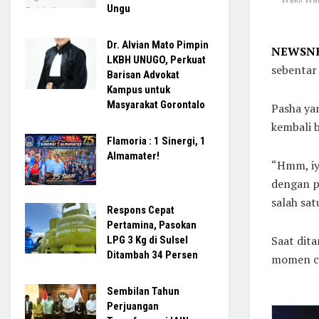
Ungu
Dr. Alvian Mato Pimpin
NEWSNE
LKBH UNUGO, Perkuat
sebentar 
Barisan Advokat
Kampus untuk
Masyarakat Gorontalo
Pasha ya
kembali 
Flamoria : 1 Sinergi, 1
Almamater!
“Hmm, iy
dengan pr
salah sat
Respons Cepat
Pertamina, Pasokan
Saat dit
LPG 3 Kg di Sulsel
Ditambah 34 Persen
momen co
Sembilan Tahun
Perjuangan