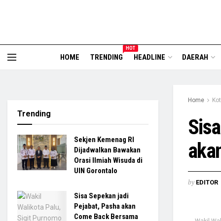
HOT
HOME
TRENDING
HEADLINE
DAERAH
Home
Kot
Trending
Sisa
Sekjen Kemenag RI
aka
Dijadwalkan Bawakan
Orasi Ilmiah Wisuda di
UIN Gorontalo
by
EDITOR
Sisa Sepekan jadi
Pejabat, Pasha akan
Come Back Bersama
Wakil Wal