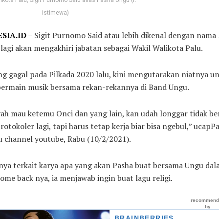
istimewa)
SIA.ID
– Sigit Purnomo Said atau lebih dikenal dengan nama
lagi akan mengakhiri jabatan sebagai Wakil Walikota Palu.
ng gagal pada Pilkada 2020 lalu, kini mengutarakan niatnya u
bermain musik bersama rekan-rekannya di Band Ungu.
ah mau ketemu Onci dan yang lain, kan udah longgar tidak b
otokoler lagi, tapi harus tetap kerja biar bisa ngebul,” ucapPa
u channel youtube, Rabu (10/2/2021).
anya terkait karya apa yang akan Pasha buat bersama Ungu da
me back nya, ia menjawab ingin buat lagu religi.