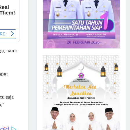
gi, nanti
apat
tu saja
,”