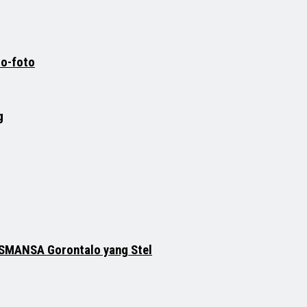
to-foto
g
KASMANSA Gorontalo yang Stel