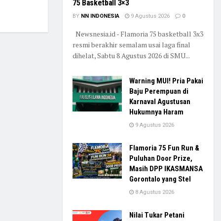
75 Basketball 3×3
BY
NN INDONESIA
9 Agustus 2026
0
Newsnesia.id - Flamoria 75 basketball 3x3
resmi berakhir semalam usai laga final
dihelat, Sabtu 8 Agustus 2026 di SMU...
Warning MUI! Pria Pakai
Baju Perempuan di
Karnaval Agustusan
Hukumnya Haram
9 Agustus 2026
Flamoria 75 Fun Run &
Puluhan Door Prize,
Masih DPP IKASMANSA
Gorontalo yang Stel
8 Agustus 2026
Nilai Tukar Petani