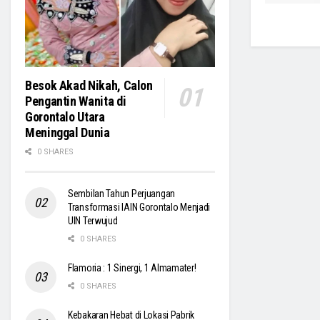
Besok Akad Nikah, Calon
Pengantin Wanita di
Gorontalo Utara
Meninggal Dunia
0 SHARES
Sembilan Tahun Perjuangan
Transformasi IAIN Gorontalo Menjadi
UIN Terwujud
0 SHARES
Flamoria : 1 Sinergi, 1 Almamater!
0 SHARES
Kebakaran Hebat di Lokasi Pabrik