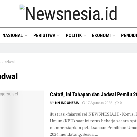
NASIONAL
PERISTIWA
POLITIK
EKONOMI
PENDID
Jadwal
adwal
Catat!, Ini Tahapan dan Jadwal Pemilu 2
BY
NN INDONESIA
17 Agustus 2022
0
ilustrasi-fajarsulsel NEWSNESIA.ID- Komisi 
Umum (KPU) saat ini terus bekerja secara op
mempersiapkan pelaksanaan Pemilihan Umu
2024 mendatang. Sesuai ...