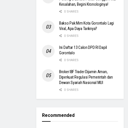
Kesalahan, Begini Kronologinya!
0 SHARES
Bakso Pak Mim Kota Gorontalo Lagi
Viral, Apa Daya Tariknya?
0 SHARES
Ini Daftar 13 Calon DPD RI Dapil
Gorontalo
0 SHARES
Broker IBF Trader Dijamin Aman,
Diperkuat Regulasi Pemerintah dan
Dewan Syariah Nasional MUI
0 SHARES
Recommended