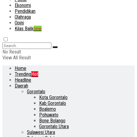
Ekonomi
Pendidikan
Olahraga
Opini
Kilas Balik
new
No Result
View All Result
Home
Trending
Hot
Headline
Daerah
Gorontalo
Kota Gorontalo
Kab Gorontalo
Boalemo
Pohuwato
Bone Bolango
Gorontalo Utara
Sulawesi Utara