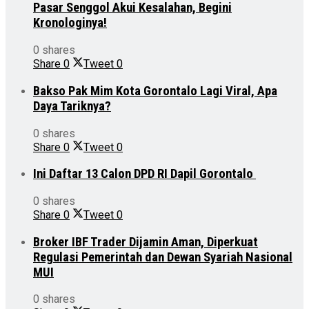
Pasar Senggol Akui Kesalahan, Begini
Kronologinya!
0 shares
Share
0
Tweet
0
Bakso Pak Mim Kota Gorontalo Lagi Viral, Apa
Daya Tariknya?
0 shares
Share
0
Tweet
0
Ini Daftar 13 Calon DPD RI Dapil Gorontalo
0 shares
Share
0
Tweet
0
Broker IBF Trader Dijamin Aman, Diperkuat
Regulasi Pemerintah dan Dewan Syariah Nasional
MUI
0 shares