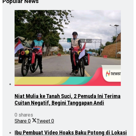
Popular News
Niat Mulia ke Tanah Suci, 2 Pemuda Ini Terima
Cuitan Negatif, Begini Tanggapan Andi
0 shares
Share
0
Tweet
0
Ibu Pembuat Video Hoaks Baku Potong di Lokasi