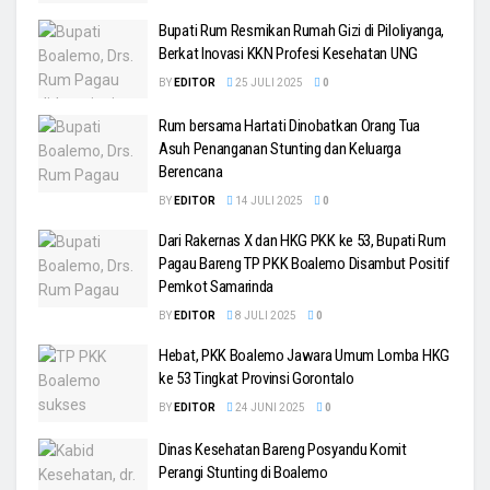
Bupati Rum Resmikan Rumah Gizi di Piloliyanga,
Berkat Inovasi KKN Profesi Kesehatan UNG
BY
EDITOR
25 JULI 2025
0
Rum bersama Hartati Dinobatkan Orang Tua
Asuh Penanganan Stunting dan Keluarga
Berencana
BY
EDITOR
14 JULI 2025
0
Dari Rakernas X dan HKG PKK ke 53, Bupati Rum
Pagau Bareng TP PKK Boalemo Disambut Positif
Pemkot Samarinda
BY
EDITOR
8 JULI 2025
0
Hebat, PKK Boalemo Jawara Umum Lomba HKG
ke 53 Tingkat Provinsi Gorontalo
BY
EDITOR
24 JUNI 2025
0
Dinas Kesehatan Bareng Posyandu Komit
Perangi Stunting di Boalemo