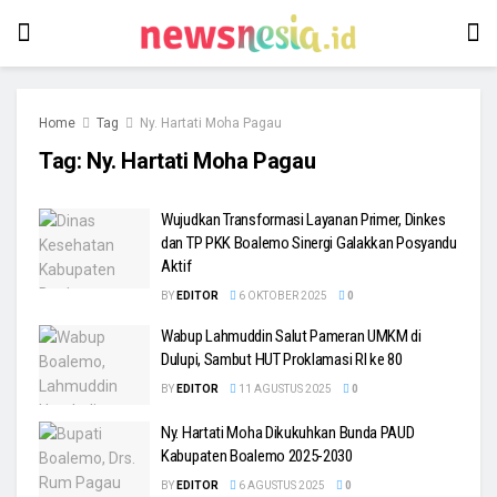
Home
Tag
Ny. Hartati Moha Pagau
Tag:
Ny. Hartati Moha Pagau
Wujudkan Transformasi Layanan Primer, Dinkes
dan TP PKK Boalemo Sinergi Galakkan Posyandu
Aktif
BY
EDITOR
6 OKTOBER 2025
0
Wabup Lahmuddin Salut Pameran UMKM di
Dulupi, Sambut HUT Proklamasi RI ke 80
BY
EDITOR
11 AGUSTUS 2025
0
Ny. Hartati Moha Dikukuhkan Bunda PAUD
Kabupaten Boalemo 2025-2030
BY
EDITOR
6 AGUSTUS 2025
0