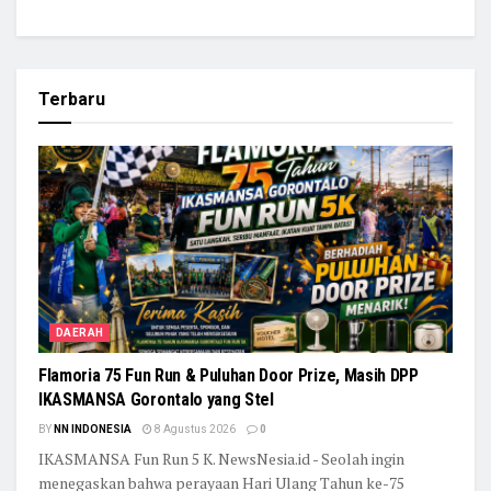
Terbaru
DAERAH
Flamoria 75 Fun Run & Puluhan Door Prize, Masih DPP
IKASMANSA Gorontalo yang Stel
BY
NN INDONESIA
8 Agustus 2026
0
IKASMANSA Fun Run 5 K. NewsNesia.id - Seolah ingin
menegaskan bahwa perayaan Hari Ulang Tahun ke-75