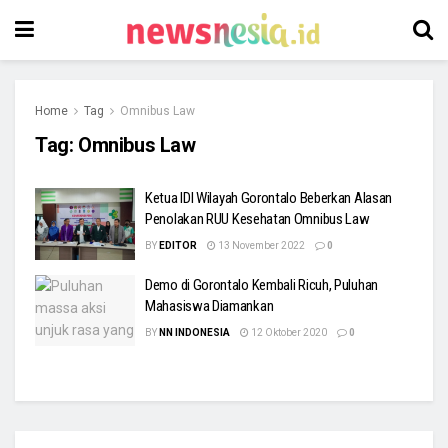
Home
Tag
Omnibus Law
Tag:
Omnibus Law
Ketua IDI Wilayah Gorontalo Beberkan Alasan
Penolakan RUU Kesehatan Omnibus Law
BY
EDITOR
13 November 2022
0
Demo di Gorontalo Kembali Ricuh, Puluhan
Mahasiswa Diamankan
BY
NN INDONESIA
12 Oktober 2020
0