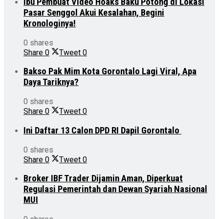
Ibu Pembuat Video Hoaks Baku Potong di Lokasi
Pasar Senggol Akui Kesalahan, Begini
Kronologinya!
0 shares
Share
0
Tweet
0
Bakso Pak Mim Kota Gorontalo Lagi Viral, Apa
Daya Tariknya?
0 shares
Share
0
Tweet
0
Ini Daftar 13 Calon DPD RI Dapil Gorontalo
0 shares
Share
0
Tweet
0
Broker IBF Trader Dijamin Aman, Diperkuat
Regulasi Pemerintah dan Dewan Syariah Nasional
MUI