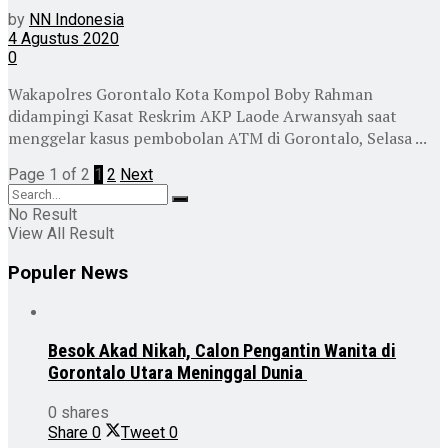
by
NN Indonesia
4 Agustus 2020
0
Wakapolres Gorontalo Kota Kompol Boby Rahman
didampingi Kasat Reskrim AKP Laode Arwansyah saat
menggelar kasus pembobolan ATM di Gorontalo, Selasa ...
Page 1 of 2
1
2
Next
No Result
View All Result
Populer News
Besok Akad Nikah, Calon Pengantin Wanita di
Gorontalo Utara Meninggal Dunia
0 shares
Share
0
Tweet
0