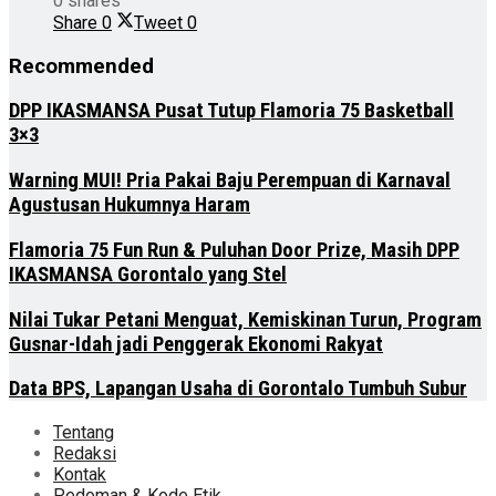
0 shares
Share
0
Tweet
0
Recommended
DPP IKASMANSA Pusat Tutup Flamoria 75 Basketball
3×3
Warning MUI! Pria Pakai Baju Perempuan di Karnaval
Agustusan Hukumnya Haram
Flamoria 75 Fun Run & Puluhan Door Prize, Masih DPP
IKASMANSA Gorontalo yang Stel
Nilai Tukar Petani Menguat, Kemiskinan Turun, Program
Gusnar-Idah jadi Penggerak Ekonomi Rakyat
Data BPS, Lapangan Usaha di Gorontalo Tumbuh Subur
Tentang
Redaksi
Kontak
Pedoman & Kode Etik