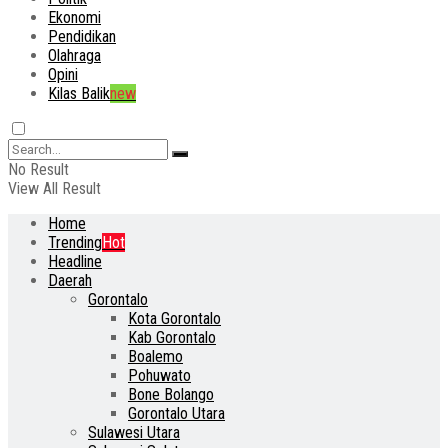
Ekonomi
Pendidikan
Olahraga
Opini
Kilas Balik
new
No Result
View All Result
Home
Trending
Hot
Headline
Daerah
Gorontalo
Kota Gorontalo
Kab Gorontalo
Boalemo
Pohuwato
Bone Bolango
Gorontalo Utara
Sulawesi Utara