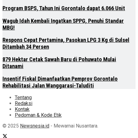
Program BSPS, Tahun Ini Gorontalo dapat 6.066 Unit
Wagub Idah Kembali Ingatkan SPPG, Penuhi Standar
MBG!
Respons Cepat Pertamina, Pasokan LPG 3 Kg di Sulsel
Ditambah 34 Persen
879 Hektar Cetak Sawah Baru di Pohuwato Mulai
Ditanami
Insentif Fiskal Dimanfaatkan Pemprov Gorontalo
Rehabilitasi Jalan Wanggarasi-Taluditi
Tentang
Redaksi
Kontak
Pedoman & Kode Etik
© 2025
Newsnesia.id
- Mewarnai Nusantara.