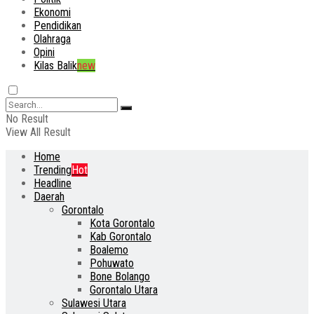
Ekonomi
Pendidikan
Olahraga
Opini
Kilas Balik
new
No Result
View All Result
Home
Trending
Hot
Headline
Daerah
Gorontalo
Kota Gorontalo
Kab Gorontalo
Boalemo
Pohuwato
Bone Bolango
Gorontalo Utara
Sulawesi Utara