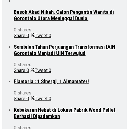
Besok Akad Nikah, Calon Pengantin Wanita di
Gorontalo Utara Meninggal Dunia
0 shares
Share
0
Tweet
0
Sembilan Tahun Perjuangan Transformasi IAIN
Gorontalo Menjadi UIN Terwujud
0 shares
Share
0
Tweet
0
Flamoria : 1 Sinergi, 1 Almamater!
0 shares
Share
0
Tweet
0
Kebakaran Hebat di Lokasi Pabrik Wood Pellet
Berhasil Dipadamkan
0 shares