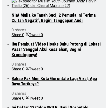
Niat Mulia ke Tanah Suci, 2 Pemuda Ini Terima
Cuitan Negatif, Begini Tanggapan Andi
0 shares
Share
0
Tweet
0
Ibu Pembuat Video Hoaks Baku Potong di Lokasi
Pasar Senggol Akui Kesalahan, Begini
Kronologinya!
0 shares
Share
0
Tweet
0
Bakso Pak Mim Kota Gorontalo Lagi Viral, Apa
Daya Tariknya?
0 shares
Share
0
Tweet
0
Ini Daftar 13 Calon DPD RI Dapil Gorontalo