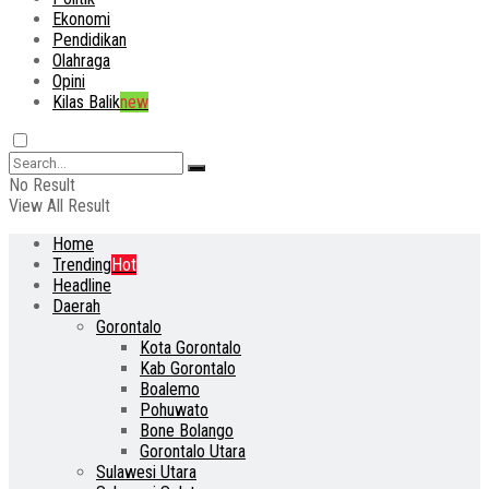
Ekonomi
Pendidikan
Olahraga
Opini
Kilas Balik
new
No Result
View All Result
Home
Trending
Hot
Headline
Daerah
Gorontalo
Kota Gorontalo
Kab Gorontalo
Boalemo
Pohuwato
Bone Bolango
Gorontalo Utara
Sulawesi Utara