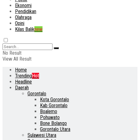
Ekonomi
Pendidikan
Olahraga
Opini
Kilas Balik
new
No Result
View All Result
Home
Trending
Hot
Headline
Daerah
Gorontalo
Kota Gorontalo
Kab Gorontalo
Boalemo
Pohuwato
Bone Bolango
Gorontalo Utara
Sulawesi Utara