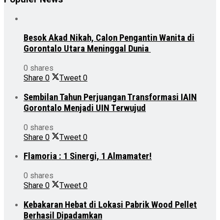
Besok Akad Nikah, Calon Pengantin Wanita di
Gorontalo Utara Meninggal Dunia
0 shares
Share
0
Tweet
0
Sembilan Tahun Perjuangan Transformasi IAIN
Gorontalo Menjadi UIN Terwujud
0 shares
Share
0
Tweet
0
Flamoria : 1 Sinergi, 1 Almamater!
0 shares
Share
0
Tweet
0
Kebakaran Hebat di Lokasi Pabrik Wood Pellet
Berhasil Dipadamkan