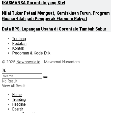
IKASMANSA Gorontalo yang Stel
Nilai Tukar Petani Menguat, Kemiskinan Turun, Program
Gusnar-Idah jadi Penggerak Ekonomi Rakyat
Data BPS, Lapangan Usaha di Gorontalo Tumbuh Subur
Tentang
Redaksi
Kontak
Pedoman & Kode Etik
© 2025
Newsnesia.id
- Mewarnai Nusantara.
No Result
View All Result
Home
Trending
Headline
Daerah