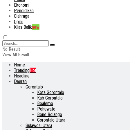
Ekonomi
Pendidikan
Olahraga
Opini
Kilas Balik
new
No Result
View All Result
Home
Trending
Hot
Headline
Daerah
Gorontalo
Kota Gorontalo
Kab Gorontalo
Boalemo
Pohuwato
Bone Bolango
Gorontalo Utara
Sulawesi Utara