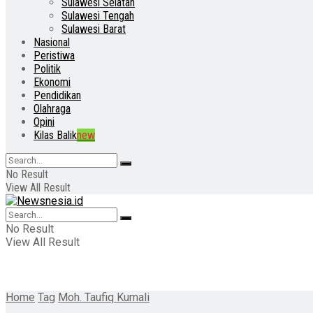
Sulawesi Selatan
Sulawesi Tengah
Sulawesi Barat
Nasional
Peristiwa
Politik
Ekonomi
Pendidikan
Olahraga
Opini
Kilas Balik
new
No Result
View All Result
No Result
View All Result
Home
Tag
Moh. Taufiq Kumali