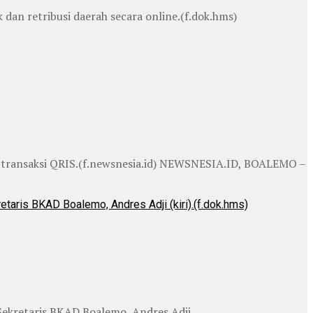
an retribusi daerah secara online.(f.dok.hms)
ransaksi QRIS.(f.newsnesia.id) NEWSNESIA.ID, BOALEMO –
kretaris BKAD Boalemo, Andres Adji ...