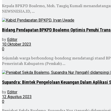
Kepala BPKPD Boalemo, Moh. Taugiq Kumali menandatangani p
NEWSNESIA.ID, ...
Bidang Pendapatan BPKPD Boalemo Optimis Penuhi Trans
by
Editor
10 Oktober 2023
0
Sejumlah warga berbondong-bondong mendatangi stand BP
Pemerintah Kabupaten (Pemkab) ...
Supandra: Bimtek Pengelolaan Keuangan Dalam Aplikasi 
by
Editor
12 Agustus 2023
0
Penjabat Sekda Boalemo, Supandra Nur (tengah) didampingi 