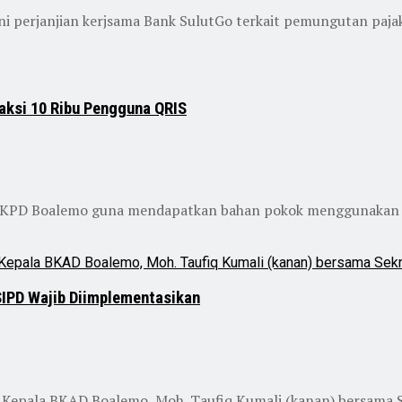
erjanjian kerjsama Bank SulutGo terkait pemungutan pajak d
aksi 10 Ribu Pengguna QRIS
KPD Boalemo guna mendapatkan bahan pokok menggunakan t
SIPD Wajib Diimplementasikan
Kepala BKAD Boalemo, Moh. Taufiq Kumali (kanan) bersama Se