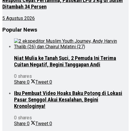
Respons Cepat Pertamina, Pasokan LPG 3 Kg di Sulsel
Ditambah 34 Persen
5 Agustus 2026
Popular News
Niat Mulia ke Tanah Suci, 2 Pemuda Ini Terima
Cuitan Negatif, Begini Tanggapan Andi
0 shares
Share
0
Tweet
0
Ibu Pembuat Video Hoaks Baku Potong di Lokasi
Pasar Senggol Akui Kesalahan, Begini
Kronologinya!
0 shares
Share
0
Tweet
0