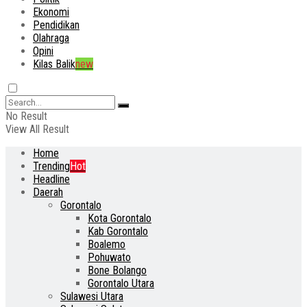
Ekonomi
Pendidikan
Olahraga
Opini
Kilas Balik
new
No Result
View All Result
Home
Trending
Hot
Headline
Daerah
Gorontalo
Kota Gorontalo
Kab Gorontalo
Boalemo
Pohuwato
Bone Bolango
Gorontalo Utara
Sulawesi Utara